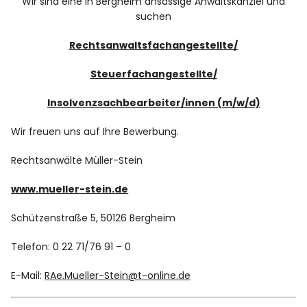
Wir sind eine in Bergheim ansässige Anwaltskanzlei und
Presse
suchen
Rechtsanwaltsfachangestellte/
Müller-Stein APP
Steuerfachangestellte/
Offene Stellen
Insolvenzsachbearbeiter/innen (m/w/d)
Kanzlei
Wir freuen uns auf Ihre Bewerbung.
Standort
Rechtsanwälte Müller-Stein
www.mueller-stein.de
Beschlüsse & Gerichtsurteile
Schützenstraße 5, 50126 Bergheim
Links
Telefon: 0 22 71/76 91 – 0
Downloads
E-Mail:
RAe.Mueller-Stein@t-online.de