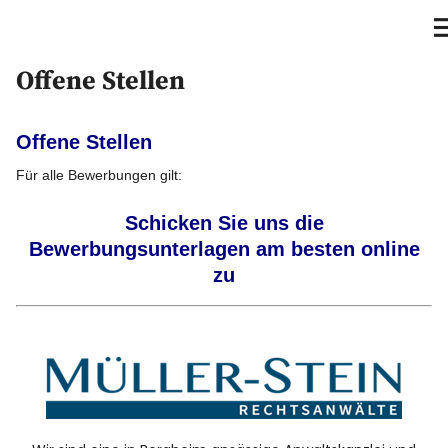
Anwaltskanzlei Müller-Stein
Offene Stellen
Home
Privat
Offene Stellen
Für alle Bewerbungen gilt:
Unternehmen
Schicken Sie uns die
Insolvenzrecht
Bewerbungsunterlagen am besten online
zu
Kontakt
GIS
Verschiedenes